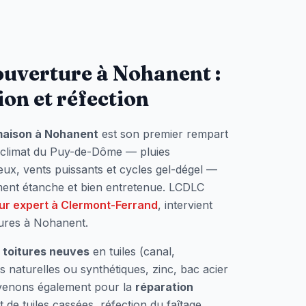
ouverture à
Nohanent
:
ion et réfection
maison à
Nohanent
est son premier rempart
e climat du Puy-de-Dôme — pluies
eux, vents puissants et cycles gel-dégel —
ement étanche et bien entretenue. LCDLC
ur expert à Clermont-Ferrand
, intervient
tures à
Nohanent
.
 toitures neuves
en tuiles (canal,
s naturelles ou synthétiques, zinc, bac acier
rvenons également pour la
réparation
de tuiles cassées, réfection du faîtage,