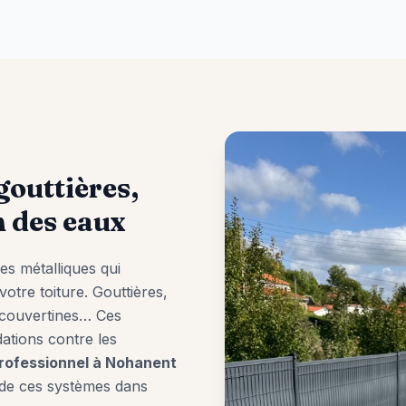
 gouttières,
n des eaux
s métalliques qui
otre toiture. Gouttières,
, couvertines… Ces
ations contre les
rofessionnel à
Nohanent
de ces systèmes dans