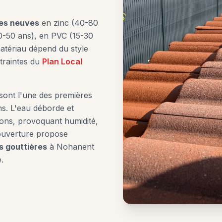
res neuves
en zinc (40-80
30-50 ans), en PVC (15-30
atériau dépend du style
traintes du
Plan Local
ont l'une des premières
s. L'eau déborde et
ions, provoquant humidité,
Couverture propose
 gouttières
à
Nohanent
.