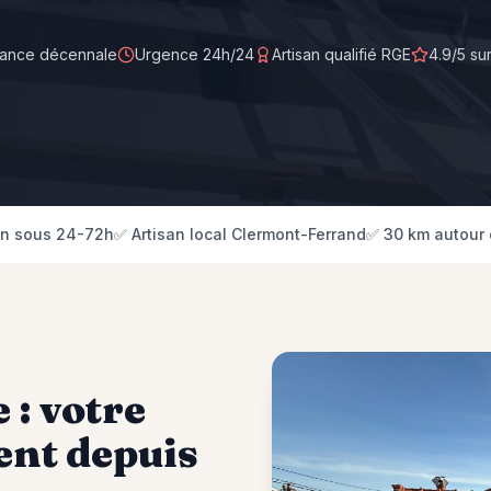
rance décennale
Urgence 24h/24
Artisan qualifié RGE
4.9/5 su
on sous 24-72h
✅ Artisan local Clermont-Ferrand
✅ 30 km autour 
: votre
ent
depuis