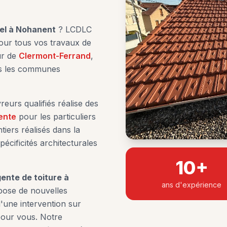
el à
Nohanent
? LCDLC
pour tous vos travaux de
ur de
Clermont-Ferrand
,
es les communes
eurs qualifiés réalise des
ente
pour les particuliers
tiers réalisés dans la
écificités architecturales
10+
ente de toiture à
ans d'expérience
 pose de nouvelles
'une intervention sur
pour vous. Notre