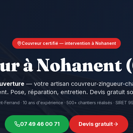
Couvreur certifié — intervention à
Nohanent
ur à
Nohanent
(
uverture
— votre artisan couvreur-zingueur-ch
nt
. Pose, réparation, entretien. Devis gratuit s
t-Ferrand · 10 ans d'expérience · 500+ chantiers réalisés · SIRE
07 49 46 00 71
Devis gratuit