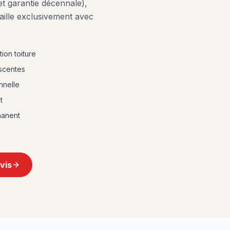
 et garantie décennale),
ille exclusivement avec
ion toiture
escentes
nnelle
t
hanent
vis