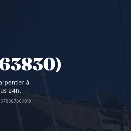
63830)
arpentier à
ous 24h.
T 99078087600019